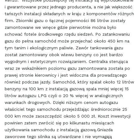
Renzo. Wszystkie podzespoły tej instalacji są wyprodukowane
i gwarantowane przez jednego producenta, a nie jak większość
tańszych instalacji składanych w kraju z komponentów różnych
firm. Zbiorniki gazu o łącznej pojemności 86 litrów zostały
zamontowane we wnęce gdzie pierwotnie można było
schować fotele środkowego rzędu siedzeń. Po zatankowaniu
gazu do pełna samochód może przejechać około 450 km na
tym tanim i ekologicznym paliwie. Zawór tankowania gazu
został zamontowany obok wlewu benzyny co jest bardzo
wygodnym i estetycznym rozwiązaniem. Centralka sterująca
wraz ze wskaźnikiem poziomu gazu zamontowana została po
prawej stronie kierownicy i jest widoczna dla prowadzącego
również podczas jazdy. Samochód, który spalał około 12 litrów
benzyny na 100 km z instalacją gazową spala mniej więcej 15
litrów autogazu LPG czyli o 20 % więcej w analogicznych
warunkach drogowych. Dzięki niższym cenom autogazu
właściciel tego samochodu przejeżdżając średniorocznie 25
000 km może zaoszczędzić około 5 000 zł. Koszt inwestycji
powinien zatem zwrócić się po kilkunastu miesiącach
użytkowania samochodu z instalacją gazową.Gniazda
zaworowe tego silnika są utwardzane i nie wymagają