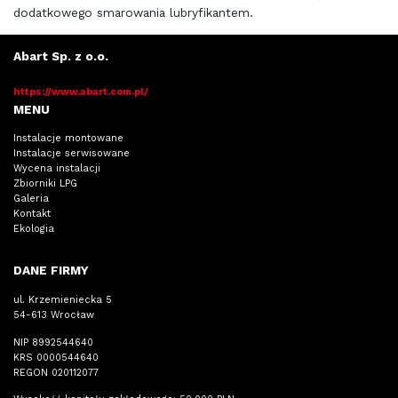
dodatkowego smarowania lubryfikantem.
Abart Sp. z o.o.
https://www.abart.com.pl/
MENU
Instalacje montowane
Instalacje serwisowane
Wycena instalacji
Zbiorniki LPG
Galeria
Kontakt
Ekologia
DANE FIRMY
ul. Krzemieniecka 5
54-613 Wrocław
NIP 8992544640
KRS 0000544640
REGON 020112077